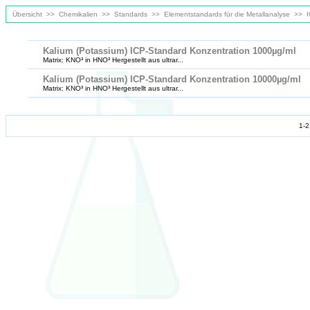
Übersicht
>>
Chemikalien
>>
Standards
>>
Elementstandards für die Metallanalyse
>>
I
Kalium (Potassium) ICP-Standard Konzentration 1000µg/ml
Matrix: KNO³ in HNO³ Hergestellt aus ultrar...
Kalium (Potassium) ICP-Standard Konzentration 10000µg/ml
Matrix: KNO³ in HNO³ Hergestellt aus ultrar...
1-2