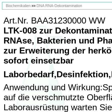
Biochemikalien
»»
DNA RNA-Dekontamination
Art.Nr. BAA31230000 WW
LTK-008 zur Dekontamina
RNAse, Bakterien und Pha
zur Erweiterung der herkö
sofort einsetzbar
Laborbedarf,Desinfektio
Anwendung und Wirkung:Sp
auf die verschmutzte Oberf
Laborausrüstung warten Sie