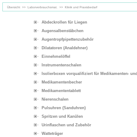
Übersicht
>>
Laborverbrauchsmat.
>>
Klinik und Praxisbedarf
Abdeckrollen für Liegen
Augensalbenstäbchen
Augentropfpipettenzubehör
Dilatatoren (Analdehner)
Einnehmelöffel
Instrumentenschalen
Isolierboxen vorqualifiziert für Medikamenten- und
Medikamentenbecher
Medikamententablett
Nierenschalen
Pulsuhren (Sanduhren)
Spritzen und Kanülen
Urinflaschen und Zubehör
Watteträger