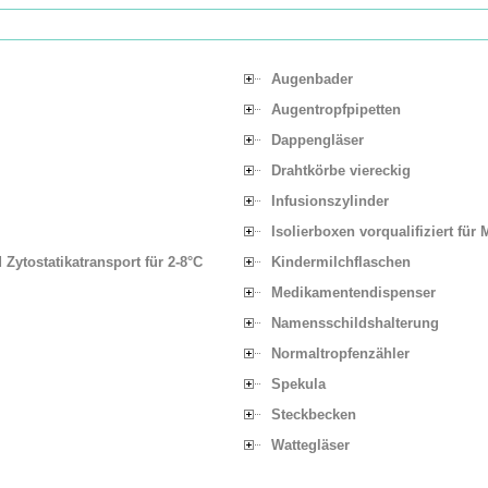
Augenbader
Augentropfpipetten
Dappengläser
Drahtkörbe viereckig
Infusionszylinder
Isolierboxen vorqualifiziert für
 Zytostatikatransport für 2-8°C
Kindermilchflaschen
Medikamentendispenser
Namensschildshalterung
Normaltropfenzähler
Spekula
Steckbecken
Wattegläser