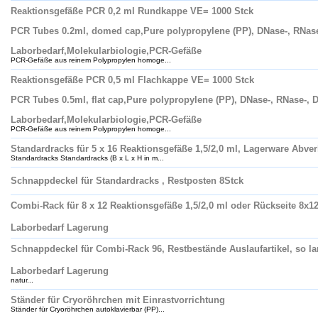
Reaktionsgefäße PCR 0,2 ml Rundkappe VE= 1000 Stck
PCR Tubes 0.2ml, domed cap,Pure polypropylene (PP), DNase-, RNase
Laborbedarf,Molekularbiologie,PCR-Gefäße
PCR-Gefäße aus reinem Polypropylen homoge...
Reaktionsgefäße PCR 0,5 ml Flachkappe VE= 1000 Stck
PCR Tubes 0.5ml, flat cap,Pure polypropylene (PP), DNase-, RNase-, 
Laborbedarf,Molekularbiologie,PCR-Gefäße
PCR-Gefäße aus reinem Polypropylen homoge...
Standardracks für 5 x 16 Reaktionsgefäße 1,5/2,0 ml, Lagerware Abver
Standardracks Standardracks (B x L x H in m...
Schnappdeckel für Standardracks , Restposten 8Stck
Combi-Rack für 8 x 12 Reaktionsgefäße 1,5/2,0 ml oder Rückseite 8x12x
Laborbedarf Lagerung
Schnappdeckel für Combi-Rack 96, Restbestände Auslaufartikel, so lan
Laborbedarf Lagerung
natur...
Ständer für Cryoröhrchen mit Einrastvorrichtung
Ständer für Cryoröhrchen autoklavierbar (PP)...