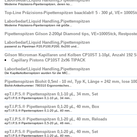
Laborbedarf,Liquid Handling,Pipettenspitzen
Moderne Präzisions-Pipettenspitzen, deren ko...
Top-Line Präzisions-Pipettenspitzen baacklab® 5 - 300 µl, VE= 1000S
Laborbedarf,Liquid Handling,Pipettenspitzen
Moderne Präzisions-Pipettenspitzen mit größe...
Pipettenspitzen Gilson 2-200µl Diamond tips, VE=1000Stck, Restpost
Laborbedarf,Liquid Handling,Pipettenspitzen
passend zu Pipetman P20,P100,P200, 8x200 und...
Gilson Microman Kapillaren und Kolben CP10ST 1-10µl, Anzahl 192 St.
Capillary Pistons CP10ST 2x96 TIPACK
Laborbedarf,Liquid Handling,Pipettenspitzen
Die Kapillarkolbenspitzen wurden für die MIC...
Pipettenspitzen Biohit 0,5ml - 10 ml, Typ K, Länge = 242 mm, lose 1
Biohit-Artikelnummer: 780310 Ergonomisches...
epT.I.P.S.® Pipettenspitzen 0,1-10 µL, 34 mm, Set
epT.I.P.S.® Pipettenspitzen 0,1-10 µL, 34 mm...
epT.I.P.S.® Pipettenspitzen 0,1-20 µL, 40 mm, Box
epT.I.P.S.® Pipettenspitzen 0,1-20 µL, 40 mm...
epT.I.P.S.® Pipettenspitzen 0,1-20 µL, 40 mm, Reloads
epT.I.P.S.® Pipettenspitzen 0,5-20 µL, 46 mm...
epT.I.P.S.® Pipettenspitzen 0,1-20 µL, 40 mm, Set
epT.I.P.S.® Pipettenspitzen 0,1-20 µL, 40 mm...