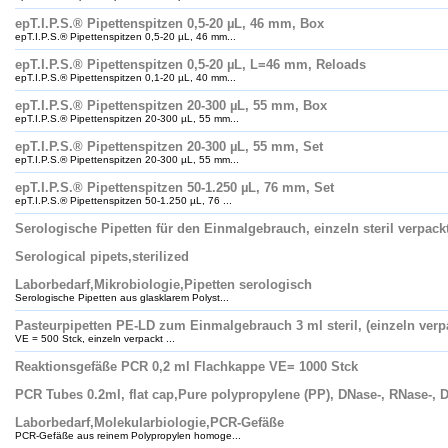
epT.I.P.S.® Pipettenspitzen 0,5-20 µL, 46 mm, Box
epT.I.P.S.® Pipettenspitzen 0,5-20 µL, 46 mm...
epT.I.P.S.® Pipettenspitzen 0,5-20 µL, L=46 mm, Reloads
epT.I.P.S.® Pipettenspitzen 0,1-20 µL, 40 mm...
epT.I.P.S.® Pipettenspitzen 20-300 µL, 55 mm, Box
epT.I.P.S.® Pipettenspitzen 20-300 µL, 55 mm...
epT.I.P.S.® Pipettenspitzen 20-300 µL, 55 mm, Set
epT.I.P.S.® Pipettenspitzen 20-300 µL, 55 mm...
epT.I.P.S.® Pipettenspitzen 50-1.250 µL, 76 mm, Set
epT.I.P.S.® Pipettenspitzen 50-1.250 µL, 76 ...
Serologische Pipetten für den Einmalgebrauch, einzeln steril verpack
Serological pipets,sterilized
Laborbedarf,Mikrobiologie,Pipetten serologisch
Serologische Pipetten aus glasklarem Polyst...
Pasteurpipetten PE-LD zum Einmalgebrauch 3 ml steril, (einzeln verp
VE = 500 Stck, einzeln verpackt ...
Reaktionsgefäße PCR 0,2 ml Flachkappe VE= 1000 Stck
PCR Tubes 0.2ml, flat cap,Pure polypropylene (PP), DNase-, RNase-, 
Laborbedarf,Molekularbiologie,PCR-Gefäße
PCR-Gefäße aus reinem Polypropylen homoge...