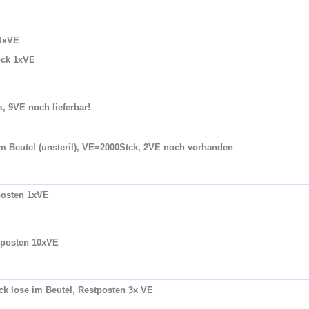
 1xVE
tock 1xVE
k, 9VE noch lieferbar!
 im Beutel (unsteril), VE=2000Stck, 2VE noch vorhanden
posten 1xVE
tposten 10xVE
ck lose im Beutel, Restposten 3x VE