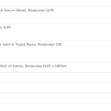
tck lose im Beutel, Restposten 1xVE
en 3xVE
 steril in Tipack Racks, Restposten 1VE
00Stck im Karton, Restposten 6xVE a 100Stck