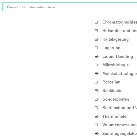
Übersicht
>>
Laborverbrauchsmat.
Chromatographie
Hilfsmittel und In
Kältelagerung
Lagerung
Liquid Handling
Mikrobiologie
Molekularbiologie
Porzellan
Schläuche
Sonderposten
Sterilisation und 
Thermometer
Volumenmessung
Zentrifugengefäße