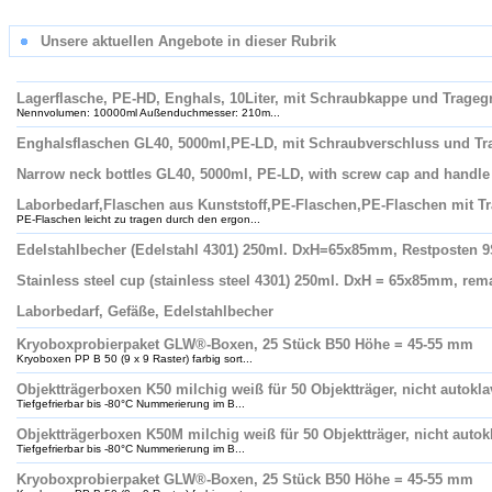
Unsere aktuellen Angebote in dieser Rubrik
Lagerflasche, PE-HD, Enghals, 10Liter, mit Schraubkappe und Tragegri
Nennvolumen: 10000ml Außenduchmesser: 210m...
Enghalsflaschen GL40, 5000ml,PE-LD, mit Schraubverschluss und Tra
Narrow neck bottles GL40, 5000ml, PE-LD, with screw cap and handle
Laborbedarf,Flaschen aus Kunststoff,PE-Flaschen,PE-Flaschen mit Tr
PE-Flaschen leicht zu tragen durch den ergon...
Edelstahlbecher (Edelstahl 4301) 250ml. DxH=65x85mm, Restposten 9
Stainless steel cup (stainless steel 4301) 250ml. DxH = 65x85mm, rem
Laborbedarf, Gefäße, Edelstahlbecher
Kryoboxprobierpaket GLW®-Boxen, 25 Stück B50 Höhe = 45-55 mm
Kryoboxen PP B 50 (9 x 9 Raster) farbig sort...
Objektträgerboxen K50 milchig weiß für 50 Objektträger, nicht autokla
Tiefgefrierbar bis -80°C Nummerierung im B...
Objektträgerboxen K50M milchig weiß für 50 Objektträger, nicht autok
Tiefgefrierbar bis -80°C Nummerierung im B...
Kryoboxprobierpaket GLW®-Boxen, 25 Stück B50 Höhe = 45-55 mm