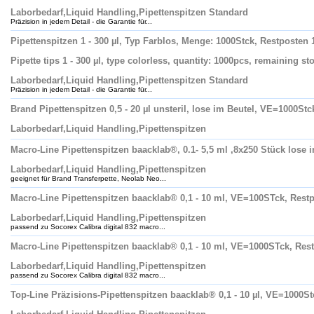
Laborbedarf,Liquid Handling,Pipettenspitzen Standard
Präzision in jedem Detail - die Garantie für...
Pipettenspitzen 1 - 300 µl, Typ Farblos, Menge: 1000Stck, Restposten
Pipette tips 1 - 300 µl, type colorless, quantity: 1000pcs, remaining s
Laborbedarf,Liquid Handling,Pipettenspitzen Standard
Präzision in jedem Detail - die Garantie für...
Brand Pipettenspitzen 0,5 - 20 µl unsteril, lose im Beutel, VE=1000Stc
Laborbedarf,Liquid Handling,Pipettenspitzen
Macro-Line Pipettenspitzen baacklab®, 0.1- 5,5 ml ,8x250 Stück lose
Laborbedarf,Liquid Handling,Pipettenspitzen
geeignet für Brand Transferpette, Neolab Neo...
Macro-Line Pipettenspitzen baacklab® 0,1 - 10 ml, VE=100STck, Rest
Laborbedarf,Liquid Handling,Pipettenspitzen
passend zu Socorex Calibra digital 832 macro...
Macro-Line Pipettenspitzen baacklab® 0,1 - 10 ml, VE=1000STck, Res
Laborbedarf,Liquid Handling,Pipettenspitzen
passend zu Socorex Calibra digital 832 macro...
Top-Line Präzisions-Pipettenspitzen baacklab® 0,1 - 10 µl, VE=1000St