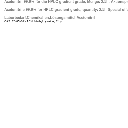
Acetonitril 99.9% für die HPLC gradient grade, Menge: 2.5l , Aktionspr
Acetonitrile 99.9% for HPLC gradient grade, quantity: 2.5l, Special offe
Laborbedarf,Chemikalien,Lösungsmittel,Acetonitril
CAS: 75-05-8/li> ACN, Methyl cyanide, Ethyl...