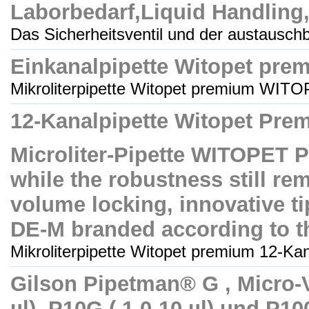
Laborbedarf,Liquid Handling,P
Das Sicherheitsventil und der austauschb
Einkanalpipette Witopet pre
Mikroliterpipette Witopet premium WITO
12-Kanalpipette Witopet Pre
Microliter-Pipette WITOPET P
while the robustness still re
volume locking, innovative tip
DE-M branded according to t
Mikroliterpipette Witopet premium 12-Kana
Gilson Pipetman® G , Micro-V
µl), P10G ( 1,0-10 µl) und P10