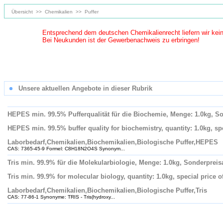
Übersicht
>>
Chemikalien
>>
Puffer
Entsprechend dem deutschen Chemikalienrecht liefern wir kei
Bei Neukunden ist der Gewerbenachweis zu erbringen!
Unsere aktuellen Angebote in dieser Rubrik
HEPES min. 99.5% Pufferqualität für die Biochemie, Menge: 1.0kg, So
HEPES min. 99.5% buffer quality for biochemistry, quantity: 1.0kg, spec
Laborbedarf,Chemikalien,Biochemikalien,Biologische Puffer,HEPES
CAS: 7365-45-9 Formel: C8H18N2O4S Synonym...
Tris min. 99.9% für die Molekularbiologie, Menge: 1.0kg, Sonderpreis
Tris min. 99.9% for molecular biology, quantity: 1.0kg, special price of
Laborbedarf,Chemikalien,Biochemikalien,Biologische Puffer,Tris
CAS: 77-86-1 Synonyme: TRIS - Tris(hydroxy...