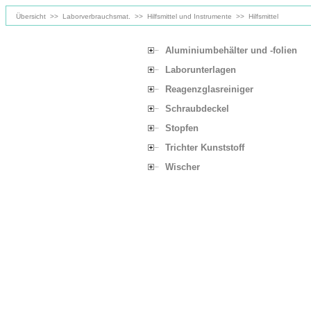
Übersicht
>>
Laborverbrauchsmat.
>>
Hilfsmittel und Instrumente
>>
Hilfsmittel
Aluminiumbehälter und -folien
Laborunterlagen
Reagenzglasreiniger
Schraubdeckel
Stopfen
Trichter Kunststoff
Wischer