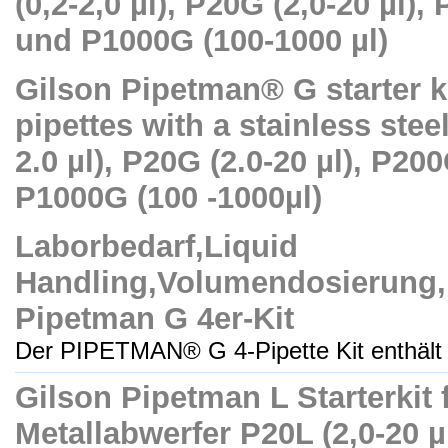
(0,2-2,0 µl), P20G (2,0-20 µl),
und P1000G (100-1000 µl)
Gilson Pipetman® G starter ki
pipettes with a stainless steel
2.0 µl), P20G (2.0-20 µl), P20
P1000G (100 -1000µl)
Laborbedarf,Liquid
Handling,Volumendosierung,
Pipetman G 4er-Kit
Der PIPETMAN® G 4-Pipette Kit enthält v
Gilson Pipetman L Starterkit 
Metallabwerfer P20L (2,0-20 µ