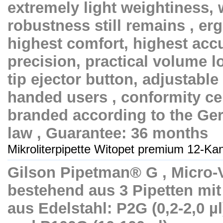
extremely light weightiness, 
robustness still remains , e
highest comfort, highest acc
precision, practical volume l
tip ejector button, adjustable 
handed users , conformity cer
branded according to the Ger
law , Guarantee: 36 months
Mikroliterpipette Witopet premium 12-Kana
Gilson Pipetman® G , Micro-
bestehend aus 3 Pipetten mi
aus Edelstahl: P2G (0,2-2,0 µl