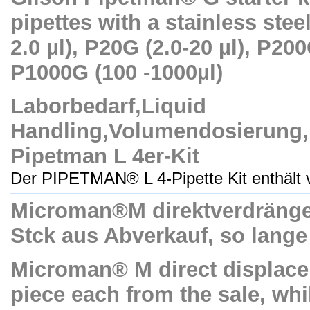
pipettes with a stainless steel
2.0 µl), P20G (2.0-20 µl), P20
P1000G (100 -1000µl)
Laborbedarf,Liquid
Handling,Volumendosierung,
Pipetman L 4er-Kit
Der PIPETMAN® L 4-Pipette Kit enthält vi
Microman®M direktverdrängen
Stck aus Abverkauf, so lange 
Microman® M direct displace
piece each from the sale, whi