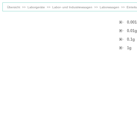
Übersicht
>>
Laborgeräte
>>
Labor- und Industriewaagen
>>
Laborwaagen
>>
Einteil
0.00
0.01g
0.1g
1g