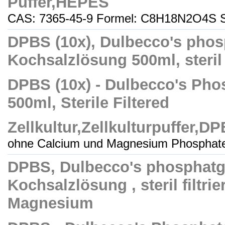
Puffer,HEPES
CAS: 7365-45-9 Formel: C8H18N2O4S S
DPBS (10x), Dulbecco's phos
Kochsalzlösung 500ml, steril f
DPBS (10x) - Dulbecco's Phos
500ml, Sterile Filtered
Zellkultur,Zellkulturpuffer,D
ohne Calcium und Magnesium Phosphate 
DPBS, Dulbecco's phosphatg
Kochsalzlösung , steril filtri
Magnesium