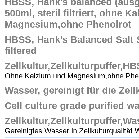
HBSS, Hank's balanced (aus
500ml, steril filtriert, ohne 
Magnesium,ohne Phenolrot
HBSS, Hank's Balanced Salt S
filtered
Zellkultur,Zellkulturpuffer,H
Ohne Kalzium und Magnesium,ohne Pheno
Wasser, gereinigt für die Zellkul
Cell culture grade purified wat
Zellkultur,Zellkulturpuffer,Wa
Gereinigtes Wasser in Zellkulturqualität W