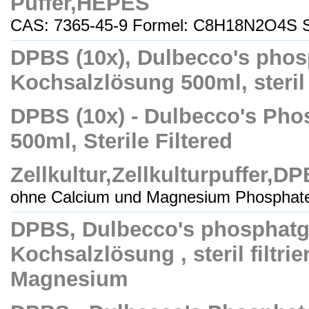
Puffer,HEPES
CAS: 7365-45-9 Formel: C8H18N2O4S S
DPBS (10x), Dulbecco's phos
Kochsalzlösung 500ml, steril f
DPBS (10x) - Dulbecco's Phos
500ml, Sterile Filtered
Zellkultur,Zellkulturpuffer,D
ohne Calcium und Magnesium Phosphate 
DPBS, Dulbecco's phosphatg
Kochsalzlösung , steril filtri
Magnesium