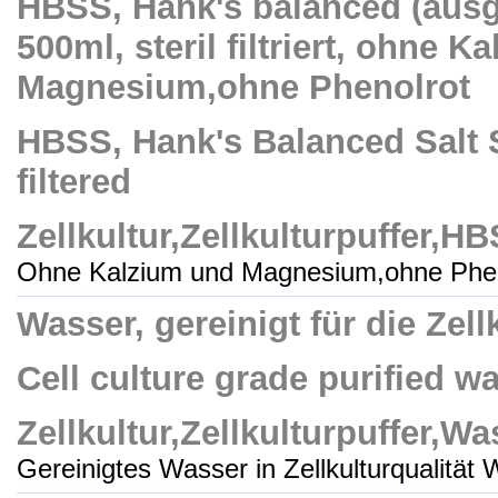
HBSS, Hank's balanced (aus
500ml, steril filtriert, ohne 
Magnesium,ohne Phenolrot
HBSS, Hank's Balanced Salt S
filtered
Zellkultur,Zellkulturpuffer,H
Ohne Kalzium und Magnesium,ohne Pheno
Wasser, gereinigt für die Zellkul
Cell culture grade purified wat
Zellkultur,Zellkulturpuffer,Wa
Gereinigtes Wasser in Zellkulturqualität W