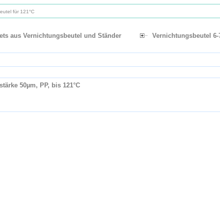
eutel für 121°C
ets aus Vernichtungsbeutel und Ständer
Vernichtungsbeutel 6-
stärke 50µm, PP, bis 121°C