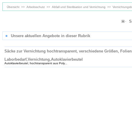
Übersicht
>>
Arbeitsschutz
>>
Abfall und Sterilisation und Vernichtung
>>
Vernichtungsb
S
Unsere aktuellen Angebote in dieser Rubrik
Säcke zur Vernichtung hochtransparent, verschiedene Größen, Folien
Laborbedarf,Vernichtung,Autoklavierbeutel
Autoklavierbeutel, hochtransparent aus Poly...