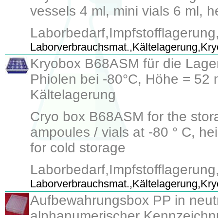
vessels 4 ml, mini vials 6 ml, 
Laborbedarf,Impfstofflagerun
Laborverbrauchsmat.,Kältelagerung,Kry
Kryobox B68ASM für die Lage
Phiolen bei -80°C, Höhe = 52 
Kältelagerung
Cryo box B68ASM for the stor
ampoules / vials at -80 ° C, h
for cold storage
Laborbedarf,Impfstofflagerun
Laborverbrauchsmat.,Kältelagerung,Kry
Aufbewahrungsbox PP in neutr
alphanumerischer Kennzeichnun