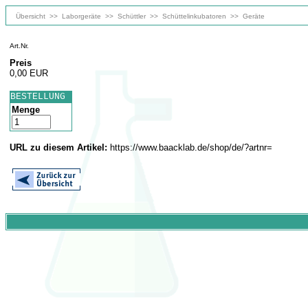
Übersicht
>>
Laborgeräte
>>
Schüttler
>>
Schüttelinkubatoren
>>
Geräte
Art.Nr.
Preis
0,00 EUR
BESTELLUNG
Menge
URL zu diesem Artikel:
https://www.baacklab.de/shop/de/?artnr=