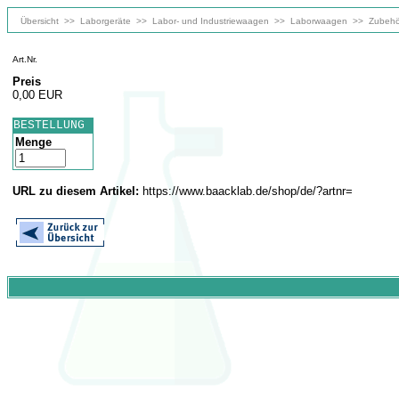
Übersicht
>>
Laborgeräte
>>
Labor- und Industriewaagen
>>
Laborwaagen
>>
Zubehö
Art.Nr.
Preis
0,00 EUR
BESTELLUNG
Menge
URL zu diesem Artikel:
https://www.baacklab.de/shop/de/?artnr=