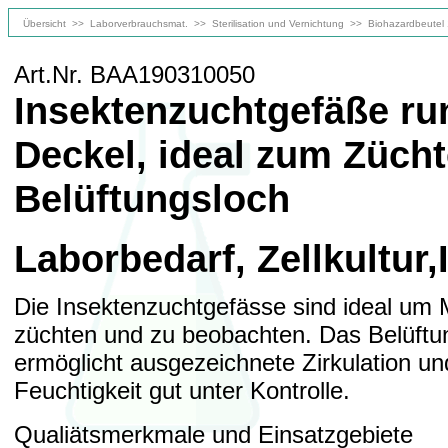
Übersicht
>>
Laborverbrauchsmat.
>>
Sterilisation und Vernichtung
>>
Biohazardbeutel
Art.Nr. BAA190310050
Insektenzuchtgefäße r
Deckel, ideal zum Züch
Belüftungsloch
Laborbedarf, Zellkultur
Die Insektenzuchtgefässe sind ideal um 
züchten und zu beobachten. Das Belüftu
ermöglicht ausgezeichnete Zirkulation und
Feuchtigkeit gut unter Kontrolle.
Qualiätsmerkmale und Einsatzgebiete