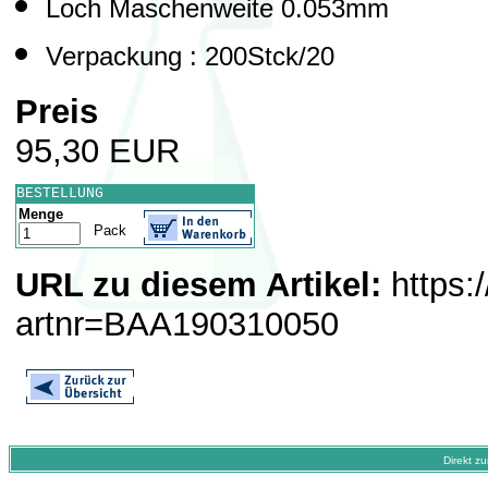
Loch Maschenweite 0.053mm
Verpackung : 200Stck/20
Preis
95,30 EUR
BESTELLUNG
Menge
Pack
URL zu diesem Artikel:
https:
artnr=BAA190310050
Direkt z