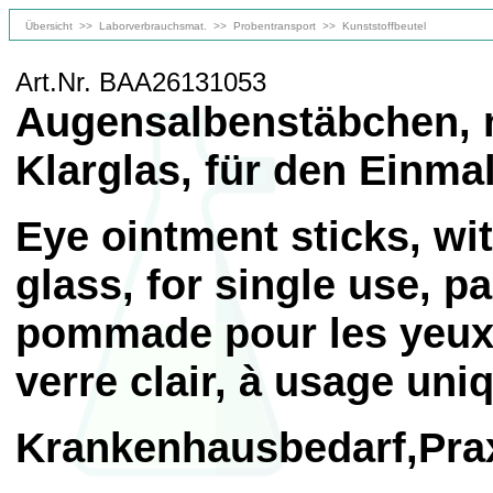
Übersicht
>>
Laborverbrauchsmat.
>>
Probentransport
>>
Kunststoffbeutel
Art.Nr. BAA26131053
Augensalbenstäbchen, m
Klarglas, für den Einm
Eye ointment sticks, wit
glass, for single use, p
pommade pour les yeux,
verre clair, à usage un
Krankenhausbedarf,Pra