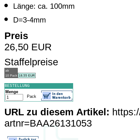
Länge: ca. 100mm
D=3-4mm
Preis
26,50 EUR
Staffelpreise
ab
10 Pack
18,55 EUR
BESTELLUNG
Menge
Pack
URL zu diesem Artikel:
https:
artnr=BAA26131053