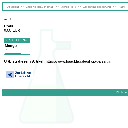
Übersicht
>>
Laborverbrauchsmat.
>>
Mikroskopie
>>
Objektträgerlagerung
>>
Plastik
Art.Nr.
Preis
0,00 EUR
BESTELLUNG
Menge
URL zu diesem Artikel:
https://www.baacklab.de/shop/de/?artnr=
Direkt z