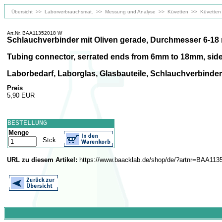
Übersicht
>>
Laborverbrauchsmat.
>>
Messung und Analyse
>>
Küvetten
>>
Küvetten
Art.Nr. BAA11352018 W
Schlauchverbinder mit Oliven gerade, Durchmesser 6-18
Tubing connector, serrated ends from 6mm to 18mm, sid
Laborbedarf, Laborglas, Glasbauteile, Schlauchverbinder
Preis
5,90 EUR
BESTELLUNG
Menge
Stck
URL zu diesem Artikel:
https://www.baacklab.de/shop/de/?artnr=BAA11