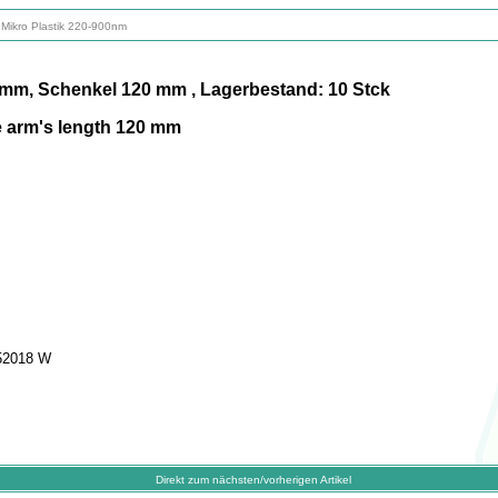
 Mikro Plastik 220-900nm
 mm, Schenkel 120 mm , Lagerbestand: 10 Stck
e arm's length 120 mm
352018 W
Direkt zum nächsten/vorherigen Artikel