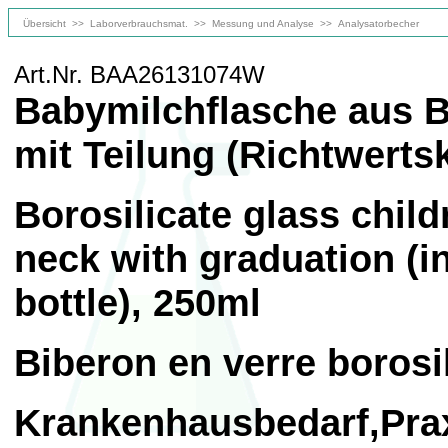
Übersicht
>>
Laborverbrauchsmat.
>>
Messung und Analyse
>>
Analysatorbecher
Art.Nr. BAA26131074W
Babymilchflasche aus Bo
mit Teilung (Richtwerts
Borosilicate glass child
neck with graduation (i
bottle), 250ml
Biberon en verre borosil
Krankenhausbedarf,Prax