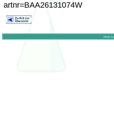
artnr=BAA26131074W
Direkt z