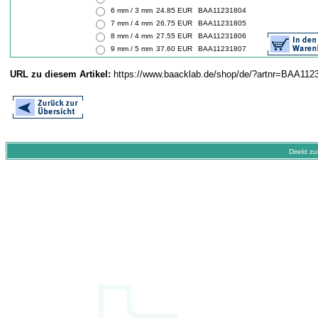
6 mm / 3 mm
24.85 EUR
BAA11231804
7 mm / 4 mm
26.75 EUR
BAA11231805
8 mm / 4 mm
27.55 EUR
BAA11231806
9 mm / 5 mm
37.60 EUR
BAA11231807
URL zu diesem Artikel:
https://www.baacklab.de/shop/de/?artnr=BAA112
Direkt z