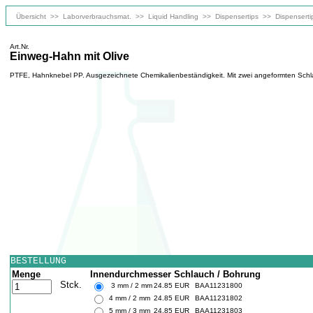
Übersicht
>>
Laborverbrauchsmat.
>>
Liquid Handling
>>
Dispensertips
>>
Dispensert
Art.Nr.
Einweg-Hahn mit Olive
PTFE, Hahnknebel PP. Ausgezeichnete Chemikalienbeständigkeit. Mit zwei angeformten Schl
BESTELLUNG
Menge
Innendurchmesser Schlauch / Bohrung
Stck.
3 mm / 2 mm
24.85 EUR
BAA11231800
4 mm / 2 mm
24.85 EUR
BAA11231802
5 mm / 3 mm
24.85 EUR
BAA11231803