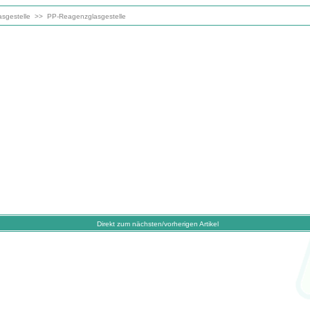
sgestelle
>>
PP-Reagenzglasgestelle
Direkt zum nächsten/vorherigen Artikel