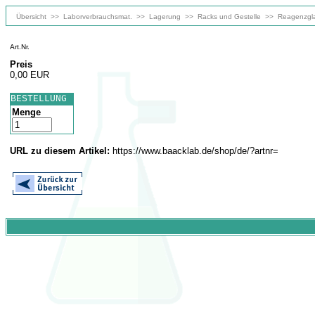
Übersicht
>>
Laborverbrauchsmat.
>>
Lagerung
>>
Racks und Gestelle
>>
Reagenzgla
Art.Nr.
Preis
0,00 EUR
BESTELLUNG
Menge
URL zu diesem Artikel:
https://www.baacklab.de/shop/de/?artnr=