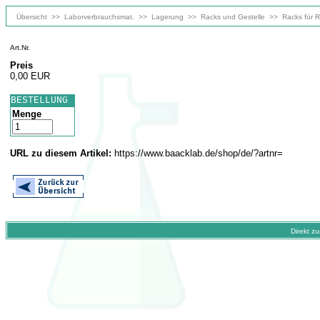
Übersicht
>>
Laborverbrauchsmat.
>>
Lagerung
>>
Racks und Gestelle
>>
Racks für 
Art.Nr.
Preis
0,00 EUR
BESTELLUNG
Menge
URL zu diesem Artikel:
https://www.baacklab.de/shop/de/?artnr=
Direkt z