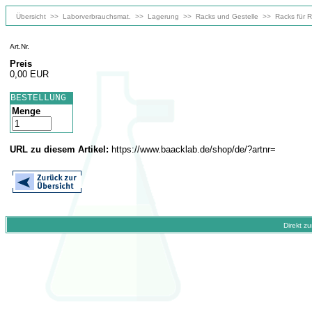
Übersicht
>>
Laborverbrauchsmat.
>>
Lagerung
>>
Racks und Gestelle
>>
Racks für 
Art.Nr.
Preis
0,00 EUR
BESTELLUNG
Menge
URL zu diesem Artikel:
https://www.baacklab.de/shop/de/?artnr=
Direkt z