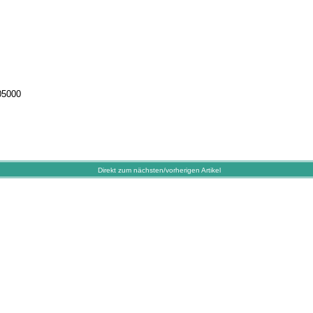
05000
Direkt zum nächsten/vorherigen Artikel