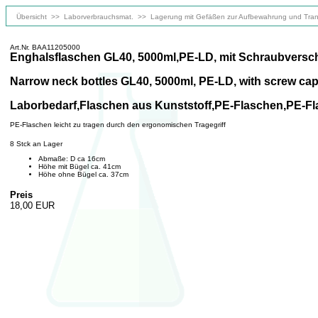
Übersicht
>>
Laborverbrauchsmat.
>>
Lagerung mit Gefäßen zur Aufbewahrung und Tran
Art.Nr. BAA11205000
Enghalsflaschen GL40, 5000ml,PE-LD, mit Schraubversch
Narrow neck bottles GL40, 5000ml, PE-LD, with screw ca
Laborbedarf,Flaschen aus Kunststoff,PE-Flaschen,PE-Fla
PE-Flaschen leicht zu tragen durch den ergonomischen Tragegriff
8 Stck an Lager
Abmaße: D ca 16cm
Höhe mit Bügel ca. 41cm
Höhe ohne Bügel ca. 37cm
Preis
18,00 EUR