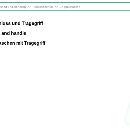
sport und Handling
>>
Plastikflaschen
>>
Enghalsflasche
luss und Tragegriff
p and handle
schen mit Tragegriff