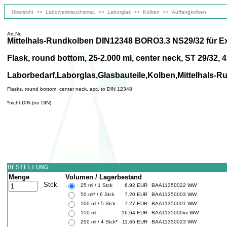
Übersicht
>>
Laborverbrauchsmat.
>>
Laborglas
>>
Kolben
>>
Auffangkolben
Art.Nr.
Mittelhals-Rundkolben DIN12348 BORO3.3 NS29/32 für Ex
Flask, round bottom, 25-2.000 ml, center neck, ST 29/32, 
Laborbedarf,Laborglas,Glasbauteile,Kolben,Mittelhals-
Flasks, round bottom, center neck, acc. to DIN 12348
*nicht DIN (no DIN)
BESTELLUNG
Menge
Volumen / Lagerbestand
Stck.
25 ml / 1 Stck
6.92 EUR
BAA11350022 WW
50 ml* / 6 Stck
7.20 EUR
BAA11350003 WW
100 ml / 5 Stck
7.27 EUR
BAA11350001 WW
150 ml
16.64 EUR
BAA1135000xx WW
250 ml / 4 Stck*
11.65 EUR
BAA11350023 WW