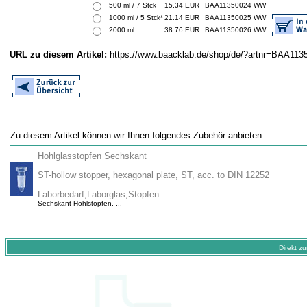
500 ml / 7 Stck
15.34 EUR
BAA11350024 WW
1000 ml / 5 Stck*
21.14 EUR
BAA11350025 WW
2000 ml
38.76 EUR
BAA11350026 WW
URL zu diesem Artikel:
https://www.baacklab.de/shop/de/?artnr=BAA11
Zu diesem Artikel können wir Ihnen folgendes Zubehör anbieten:
Hohlglasstopfen Sechskant
ST-hollow stopper, hexagonal plate, ST, acc. to DIN 12252
Laborbedarf,Laborglas,Stopfen
Sechskant-Hohlstopfen. ...
Direkt z