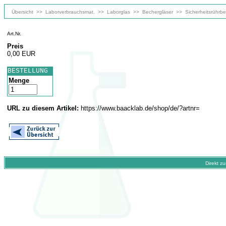
Übersicht
>>
Laborverbrauchsmat.
>>
Laborglas
>>
Bechergläser
>>
Sicherheitsrührb
Art.Nr.
Preis
0,00 EUR
BESTELLUNG
Menge
URL zu diesem Artikel:
https://www.baacklab.de/shop/de/?artnr=
Direkt z