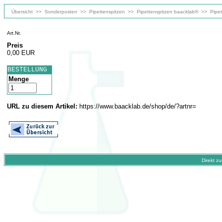
Übersicht
>>
Sonderposten
>>
Pipettenspitzen
>>
Pipettenspitzen baacklab®
>>
Pipet
Art.Nr.
Preis
0,00 EUR
BESTELLUNG
Menge
URL zu diesem Artikel:
https://www.baacklab.de/shop/de/?artnr=
Direkt z