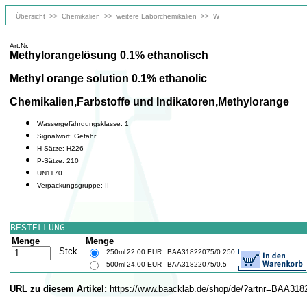
Übersicht
>>
Chemikalien
>>
weitere Laborchemikalien
>>
W
Art.Nr.
Methylorangelösung 0.1% ethanolisch
Methyl orange solution 0.1% ethanolic
Chemikalien,Farbstoffe und Indikatoren,Methylorange
Wassergefährdungsklasse: 1
Signalwort: Gefahr
H-Sätze: H226
P-Sätze: 210
UN1170
Verpackungsgruppe: II
BESTELLUNG
Menge
Menge
Stck
250ml
22.00 EUR
BAA31822075/0.250
500ml
24.00 EUR
BAA31822075/0.5
URL zu diesem Artikel:
https://www.baacklab.de/shop/de/?artnr=BAA318