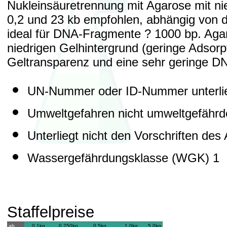
Nukleinsäuretrennung mit Agarose mit n
0,2 und 23 kb empfohlen, abhängig von d
ideal für DNA-Fragmente ? 1000 bp. Agar
niedrigen Gelhintergrund (geringe Adsor
Geltransparenz und eine sehr geringe D
UN-Nummer oder ID-Nummer unterlieg
Umweltgefahren nicht umweltgefährd
Unterliegt nicht den Vorschriften d
Wassergefährdungsklasse (WGK) 1
Staffelpreise
ab
0.1kg
0.250kg
0.5kg
1.0kg
5.0kg