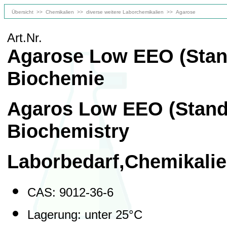
Übersicht
>>
Chemikalien
>>
diverse weitere Laborchemikalien
>>
Agarose
Art.Nr.
Agarose Low EEO (Stand
Biochemie
Agaros Low EEO (Stand
Biochemistry
Laborbedarf,Chemikali
CAS: 9012-36-6
Lagerung: unter 25°C