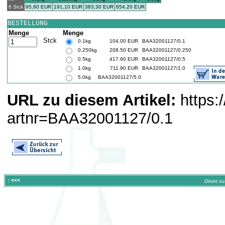
6 Stck
95,60 EUR
191,10 EUR
383,30 EUR
654,20 EUR
BESTELLUNG
Menge
Menge
Stck
0.1kg
104.00 EUR
BAA32001127/0.1
0.250kg
208.50 EUR
BAA32001127/0.250
0.5kg
417.90 EUR
BAA32001127/0.5
1.0kg
711.90 EUR
BAA32001127/1.0
5.0kg
BAA32001127/5.0
URL zu diesem Artikel:
https:
artnr=BAA32001127/0.1
Direkt z