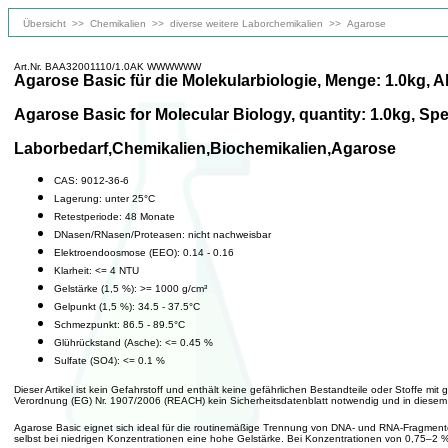
Übersicht
>>
Chemikalien
>>
diverse weitere Laborchemikalien
>>
Agarose
Art.Nr. BAA32001110/1.0AK WWWWWW
Agarose Basic für die Molekularbiologie, Menge: 1.0kg, A
Agarose Basic for Molecular Biology, quantity: 1.0kg, Spec
Laborbedarf,Chemikalien,Biochemikalien,Agarose
CAS: 9012-36-6
Lagerung: unter 25°C
Retestperiode: 48 Monate
DNasen/RNasen/Proteasen: nicht nachweisbar
Elektroendoosmose (EEO): 0.14 - 0.16
Klarheit: <= 4 NTU
Gelstärke (1,5 %): >= 1000 g/cm³
Gelpunkt (1,5 %): 34.5 - 37.5°C
Schmezpunkt: 86.5 - 89.5°C
Glührückstand (Asche): <= 0.45 %
Sulfate (SO4): <= 0.1 %
Dieser Artikel ist kein Gefahrstoff und enthält keine gefährlichen Bestandteile oder Stoffe m
Verordnung (EG) Nr. 1907/2006 (REACH) kein Sicherheitsdatenblatt notwendig und in diesem F
Agarose Basic eignet sich ideal für die routinemäßige Trennung von DNA- und RNA-Fragmenten 
selbst bei niedrigen Konzentrationen eine hohe Gelstärke. Bei Konzentrationen von 0,75–2 % 