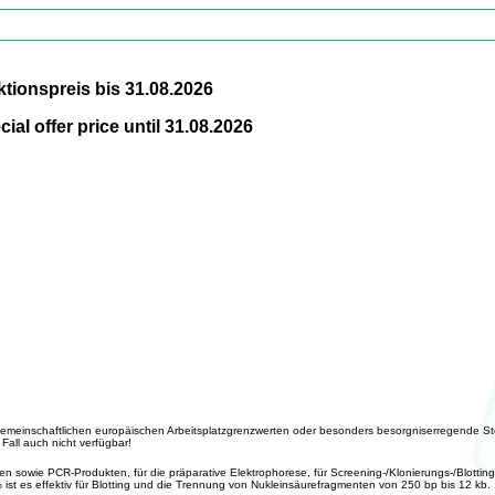
ktionspreis bis 31.08.2026
ial offer price until 31.08.2026
it gemeinschaftlichen europäischen Arbeitsplatzgrenzwerten oder besonders besorgniserregende Sto
all auch nicht verfügbar!
sowie PCR-Produkten, für die präparative Elektrophorese, für Screening-/Klonierungs-/Blotting-
ist es effektiv für Blotting und die Trennung von Nukleinsäurefragmenten von 250 bp bis 12 kb.