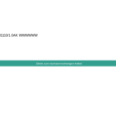
32001110/1.0AK WWWWWW
Direkt zum nächsten/vorherigen Artikel