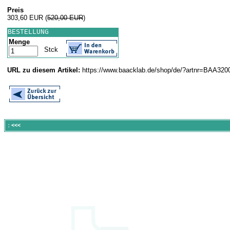
Preis
303,60 EUR
(
520,00 EUR
)
BESTELLUNG
Menge
Stck
URL zu diesem Artikel:
https://www.baacklab.de/shop/de/?artnr=BAA