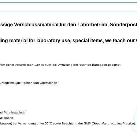
sige Verschlussmaterial für den Laborbetrieb, Sonderposten
ling material for laboratory use, special items, we teach ou
Film sicher verschlossen....er ist auch als Umhüllung bei feuchten Bandagen geeignet
m unregelmäßige Formen und Oberflächen
und Parafinwachsen
inzuhalten
istration) bei Verwendung unter 55°C sowie Beachtung der GMP (Good Manufacturing Practice).