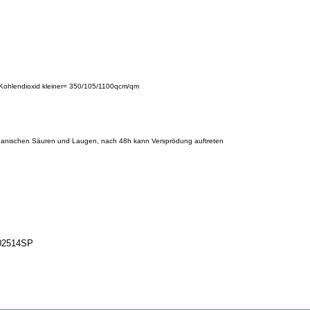
ff/Kohlendioxid kleiner= 350/105/1100qcm/qm
rganischen Säuren und Laugen, nach 48h kann Versprödung auftreten
902514SP