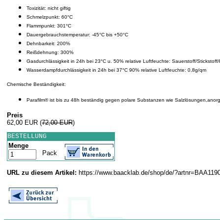
Toxizität: nicht giftig
Schmelzpunkt: 60°C
Flammpunkt: 301°C
Dauergebrauchstemperatur: -45°C bis +50°C
Dehnbarkeit: 200%
Reißdehnung: 300%
Gasdurchlässigkeit in 24h bei 23°C u. 50% relative Luftfeuchte: Sauerstoff/Sticksto
Wasserdampfdurchlässigkeit in 24h bei 37°C 90% relative Luftfeuchte: 0,8g/qm
Chemische Beständigkeit:
Parafilm® ist bis zu 48h beständig gegen polare Substanzen wie Salzlösungen,ano
Preis
62,00 EUR
(
72,00 EUR
)
BESTELLUNG
Menge
Pack
URL zu diesem Artikel:
https://www.baacklab.de/shop/de/?artnr=BAA11