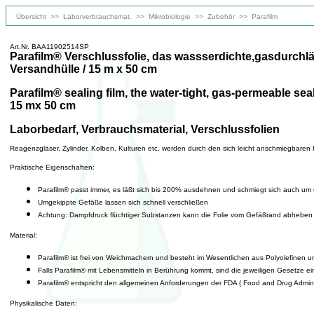
Übersicht
>>
Laborverbrauchsmat.
>>
Mikrobiologie
>>
Zubehör
>>
Parafilm
Art.Nr. BAA11902514SP
Parafilm® Verschlussfolie, das wassserdichte,gasdurchläs
Versandhülle / 15 m x 50 cm
Parafilm® sealing film, the water-tight, gas-permeable sea
15 mx 50 cm
Laborbedarf, Verbrauchsmaterial, Verschlussfolien
Reagenzgläser, Zylinder, Kolben, Kulturen etc. werden durch den sich leicht anschmiegbaren 
Praktische Eigenschaften:
Parafilm® passt immer, es läßt sich bis 200% ausdehnen und schmiegt sich auch u
Umgekippte Gefäße lassen sich schnell verschließen
Achtung: Dampfdruck flüchtiger Substanzen kann die Folie vom Gefäßrand abheben
Material:
Parafilm® ist frei von Weichmachern und besteht im Wesentlichen aus Polyolefinen 
Falls Parafilm® mit Lebensmitteln in Berührung kommt, sind die jeweiligen Gesetze e
Parafilm® entspricht den allgemeinen Anforderungen der FDA ( Food and Drug Admin
Physikalische Daten: