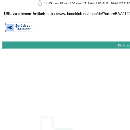
14-15 mm / 89 mm / 60 mm / 11 Stück
1.60 EUR
BAA1120117
URL zu diesem Artikel:
https://www.baacklab.de/shop/de/?artnr=BAA112
Direkt z