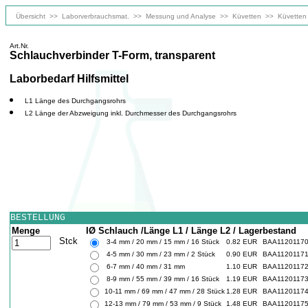
Übersicht
>>
Laborverbrauchsmat.
>>
Messung und Analyse
>>
Küvetten
>>
Küvetten
Art.Nr.
Schlauchverbinder T-Form, transparent
Laborbedarf Hilfsmittel
L1 Länge des Durchgangsrohrs
L2 Länge der Abzweigung inkl. Durchmesser des Durchgangsrohrs
BESTELLUNG
Menge
IØ Schlauch /Länge L1 / Länge L2 / Lagerbestand
Stck
3-4 mm / 20 mm / 15 mm / 16 Stück
0.82 EUR
BAA1120117
4-5 mm / 30 mm / 23 mm / 2 Stück
0.90 EUR
BAA1120117
6-7 mm / 40 mm / 31 mm
1.10 EUR
BAA1120117
8-9 mm / 55 mm / 39 mm / 16 Stück
1.19 EUR
BAA1120117
10-11 mm / 69 mm / 47 mm / 28 Stück
1.28 EUR
BAA1120117
12-13 mm / 79 mm / 53 mm / 9 Stück
1.48 EUR
BAA1120117