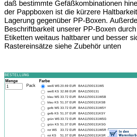
daß bestimmte Gefäßkombinationen hine
der Pappboxen ist die kürzere Haltbarkeit
Lagerung gegenüber PP-Boxen. Außerdem
Beschriftbarkeit unserer PP-Boxen durch 
Etiketten weitaus haltbarer und besser si
Rastereinsätze siehe Zubehör unten
BESTELLUNG
Menge
Farbe
Pack
weiß WS
20.69 EUR
BAA11500131WS
weiß KS
32.88 EUR
BAA11500131
blau WS
33.72 EUR
BAA11500131WSB
blau KS
51.37 EUR
BAA11500131KSB
gelb WS
33.72 EUR
BAA11500131WSY
gelb KS
51.37 EUR
BAA11500131KSY
grün WS
33.72 EUR
BAA11500131WSG
grün KS
51.37 EUR
BAA11500131KSG
rot WS
33.72 EUR
BAA11500131WSR
rot KS
51.37 EUR
BAA11500131KSR