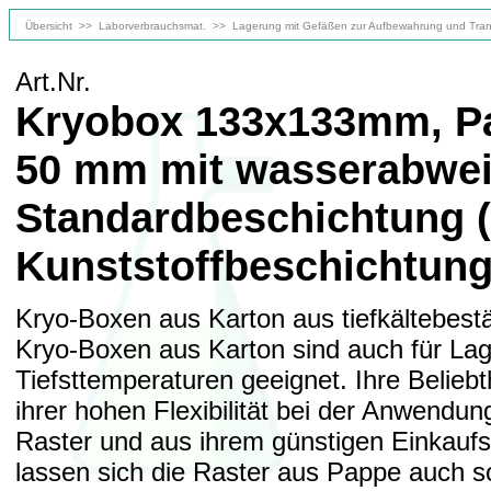
Übersicht
>>
Laborverbrauchsmat.
>>
Lagerung mit Gefäßen zur Aufbewahrung und Tran
Art.Nr.
Kryobox 133x133mm, Pa
50 mm mit wasserabwe
Standardbeschichtung (
Kunststoffbeschichtun
Kryo-Boxen aus Karton aus tiefkältebest
Kryo-Boxen aus Karton sind auch für Lag
Tiefsttemperaturen geeignet. Ihre Beliebth
ihrer hohen Flexibilität bei der Anwendu
Raster und aus ihrem günstigen Einkauf
lassen sich die Raster aus Pappe auch s