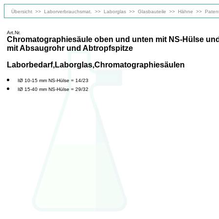
Übersicht
>>
Laborverbrauchsmat.
>>
Laborglas
>>
Glasbauteile
>>
Hähne
>>
Paten
Art.Nr.
Chromatographiesäule oben und unten mit NS-Hülse und u
mit Absaugrohr und Abtropfspitze
Laborbedarf,Laborglas,Chromatographiesäulen
IØ 10-15 mm NS-Hülse = 14/23
IØ 15-40 mm NS-Hülse = 29/32