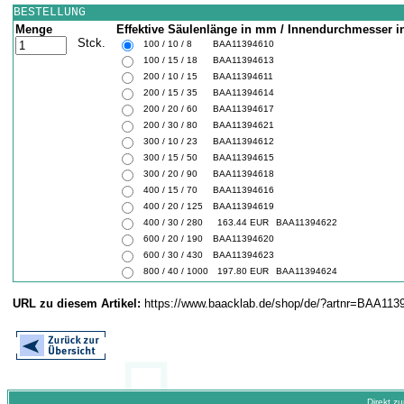
BESTELLUNG
Menge
Effektive Säulenlänge in mm / Innendurchmesser in
Stck.
100 / 10 / 8
BAA11394610
100 / 15 / 18
BAA11394613
200 / 10 / 15
BAA11394611
200 / 15 / 35
BAA11394614
200 / 20 / 60
BAA11394617
200 / 30 / 80
BAA11394621
300 / 10 / 23
BAA11394612
300 / 15 / 50
BAA11394615
300 / 20 / 90
BAA11394618
400 / 15 / 70
BAA11394616
400 / 20 / 125
BAA11394619
400 / 30 / 280
163.44 EUR
BAA11394622
600 / 20 / 190
BAA11394620
600 / 30 / 430
BAA11394623
800 / 40 / 1000
197.80 EUR
BAA11394624
URL zu diesem Artikel:
https://www.baacklab.de/shop/de/?artnr=BAA113
Direkt z