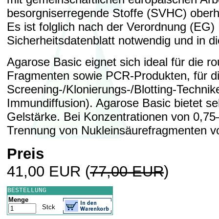
besorgniserregende Stoffe (SVHC) oberha
Es ist folglich nach der Verordnung (EG
Sicherheitsdatenblatt notwendig und in d
Agarose Basic eignet sich ideal für die
Fragmenten sowie PCR-Produkten, für die
Screening-/Klonierungs-/Blotting-Technike
Immundiffusion). Agarose Basic bietet se
Gelstärke. Bei Konzentrationen von 0,75–2
Trennung von Nukleinsäurefragmenten vo
Preis
41,00 EUR
(
77,00 EUR
)
BESTELLUNG
Menge
Stck