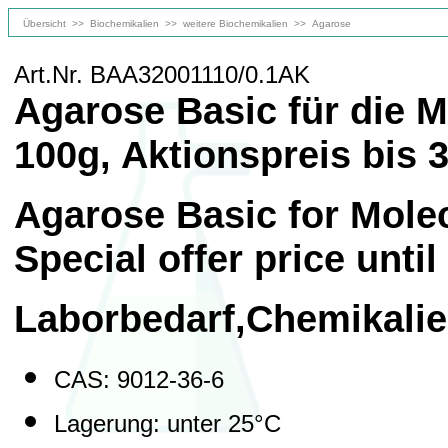
Übersicht
>>
Biochemikalien
>>
weitere Biochemikalien
>>
Agarose
Art.Nr. BAA32001110/0.1AK
Agarose Basic für die M
100g, Aktionspreis bis 
Agarose Basic for Molec
Special offer price until
Laborbedarf,Chemikali
CAS: 9012-36-6
Lagerung: unter 25°C