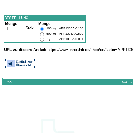
BESTELLUNG
Menge
Menge
Stck.
100 mg
APP1395A/0.100
500 mg
APP1395A/0.500
1g
APP1395A/0.001
URL zu diesem Artikel:
https://www.baacklab.de/shop/de/?artnr=APP139
Direkt z