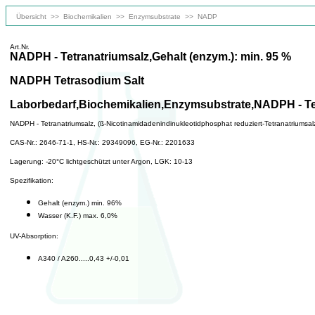
Übersicht
>>
Biochemikalien
>>
Enzymsubstrate
>>
NADP
Art.Nr.
NADPH - Tetranatriumsalz,Gehalt (enzym.): min. 95 %
NADPH Tetrasodium Salt
Laborbedarf,Biochemikalien,Enzymsubstrate,NADPH - Te
NADPH - Tetranatriumsalz, (ß-Nicotinamidadenindinukleotidphosphat reduziert-Tetranatriu
CAS-Nr.: 2646-71-1, HS-Nr.: 29349096, EG-Nr.: 2201633
Lagerung: -20°C lichtgeschützt unter Argon, LGK: 10-13
Spezifikation:
Gehalt (enzym.) min. 96%
Wasser (K.F.) max. 6,0%
UV-Absorption:
A340 / A260.....0,43 +/-0,01