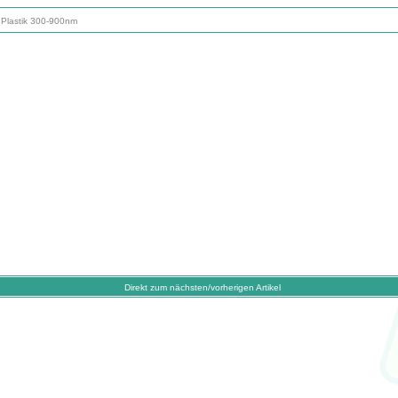
 Plastik 300-900nm
Direkt zum nächsten/vorherigen Artikel