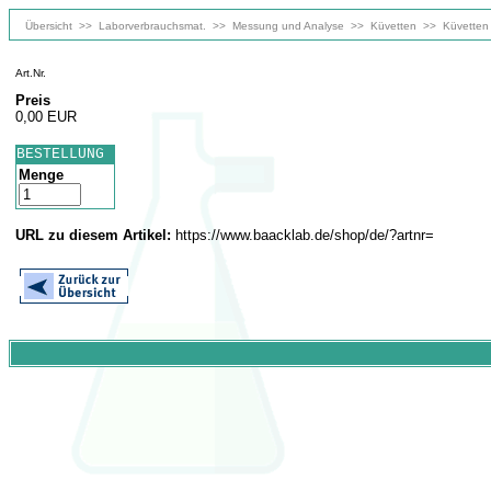
Übersicht
>>
Laborverbrauchsmat.
>>
Messung und Analyse
>>
Küvetten
>>
Küvetten
Art.Nr.
Preis
0,00 EUR
BESTELLUNG
Menge
URL zu diesem Artikel:
https://www.baacklab.de/shop/de/?artnr=