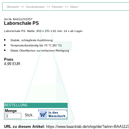
Übersicht
>>
Sonderposten
>>
Pipetten
>>
Gilson
Art.Nr. BAA11231057
Laborschale PS
Laborschale PS. Maße: 303 x 151 x 81 mm. 14 x ab Lager.
Stabile, schlagfeste Ausführung
Temperaturbeständig bis 70 °C (80 °C)
Glatte Oberflächen zur einfachen Reinigung
Preis
4,99 EUR
BESTELLUNG
Menge
Stck.
URL zu diesem Artikel:
https://www.baacklab.de/shop/de/?artnr=BAA112