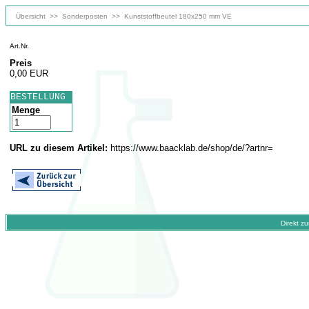
Übersicht
>>
Sonderposten
>>
Kunststoffbeutel 180x250 mm VE
Art.Nr.
Preis
0,00 EUR
BESTELLUNG
Menge
URL zu diesem Artikel:
https://www.baacklab.de/shop/de/?artnr=
Direkt z