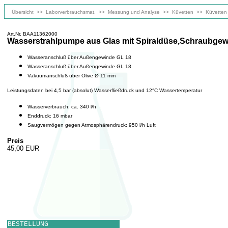
Übersicht
>>
Laborverbrauchsmat.
>>
Messung und Analyse
>>
Küvetten
>>
Küvetten
Art.Nr. BAA11362000
Wasserstrahlpumpe aus Glas mit Spiraldüse,Schraubgew
Wasseranschluß über Außengewinde GL 18
Wasseranschluß über Außengewinde GL 18
Vakuumanschluß über Olive Ø 11 mm
Leistungsdaten bei 4,5 bar (absolut) Wasserfließdruck und 12°C Wassertemperatur
Wasserverbrauch: ca. 340 l/h
Enddruck: 16 mbar
Saugvermögen gegen Atmosphärendruck: 950 l/h Luft
Preis
45,00 EUR
BESTELLUNG