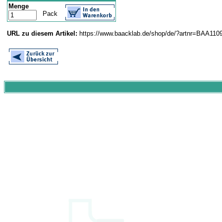
Menge
Pack
URL zu diesem Artikel:
https://www.baacklab.de/shop/de/?artnr=BAA110