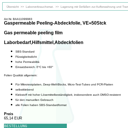
Übersicht
>>
Laborverbrauchsmat.
>>
Lagerung mit Gefäßen zur Aufbewahrung und Tran
Art.Nr. BAA11099983
Gaspermeable Peeling-Abdeckfolie, VE=50Stck
Gas permeable peeling film
Laborbedarf,Hilfsmittel,Abdeckfolien
SBS-Standard
Flüssigkeitsdicht
hohe Permeabilitä
Einsatzbereich -5°C bis +60°
Folien Qualität allgemein:
Für Mikrotestplatten, Deep-Well-Blocks, Micro-Test-Tubes und PCR-Platten
selbstklebend
Klebstoff mit hoher Lösemittelbeständigkeit, insbesondere auch DMSO-resistent
für den manuellen Gebrauch
alle Folien haben SBS-Standardformat
Preis
65,14 EUR
BESTELLUNG