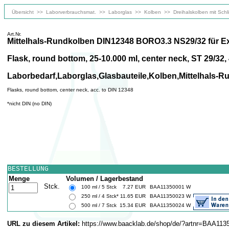
Übersicht
>>
Laborverbrauchsmat.
>>
Laborglas
>>
Kolben
>>
Dreihalskolben mit Schli
Art.Nr.
Mittelhals-Rundkolben DIN12348 BORO3.3 NS29/32 für Ex
Flask, round bottom, 25-10.000 ml, center neck, ST 29/32,
Laborbedarf,Laborglas,Glasbauteile,Kolben,Mittelhals-
Flasks, round bottom, center neck, acc. to DIN 12348
*nicht DIN (no DIN)
BESTELLUNG
Menge
Volumen / Lagerbestand
Stck.
100 ml / 5 Stck
7.27 EUR
BAA11350001 W
250 ml / 4 Stck*
11.65 EUR
BAA11350023 W
500 ml / 7 Stck
15.34 EUR
BAA11350024 W
URL zu diesem Artikel:
https://www.baacklab.de/shop/de/?artnr=BAA11