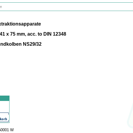
ff
traktionsapparate
 41 x 75 mm, acc. to DIN 12348
Rundkolben NS29/32
350001 W