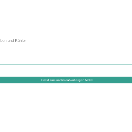
lben und Kühler
Direkt zum nächsten/vorherigen Artikel