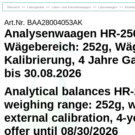
Übersicht
>>
Laborgeräte
>>
Labor- und Industriewaagen
>>
Laborwaagen
>>
Einteil
Art.Nr. BAA28004053AK
Analysenwaagen HR-250A
Wägebereich: 252g, Wäg
Kalibrierung, 4 Jahre G
bis 30.08.2026
Analytical balances HR-
weighing range: 252g, 
external calibration, 4-
offer until 08/30/2026