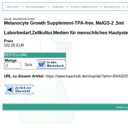
Übersicht
>>
Biochemikalien
>>
Zellkultur
>>
fetales Kälberserum
>>
Bearbeitung
>>
Art.Nr. BAA920SC2262
Melanocyte Growth Supplement-TPA-free, MelGS-2 ,5ml
Laborbedarf,Zellkultur,Medien für menschliches Hautys
Preis
102,00 EUR
BESTELLUNG
Menge
Stck
URL zu diesem Artikel:
https://www.baacklab.de/shop/de/?artnr=BAA92
Direkt z