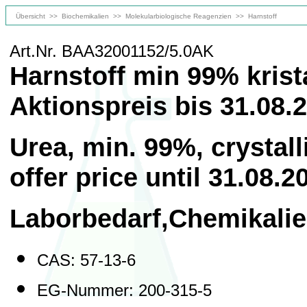
Übersicht
>>
Biochemikalien
>>
Molekularbiologische Reagenzien
>>
Harnstoff
Art.Nr. BAA32001152/5.0AK
Harnstoff min 99% krista
Aktionspreis bis 31.08.
Urea, min. 99%, crystall
offer price until 31.08.2
Laborbedarf,Chemikalie
CAS: 57-13-6
EG-Nummer: 200-315-5