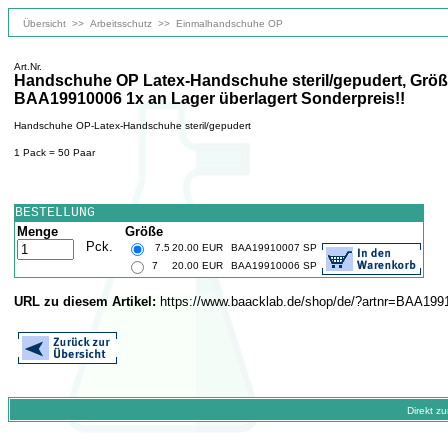
Übersicht
>>
Arbeitsschutz
>>
Einmalhandschuhe OP
Art.Nr.
Handschuhe OP Latex-Handschuhe steril/gepudert, Größ
BAA19910006 1x an Lager überlagert Sonderpreis!!
Handschuhe OP-Latex-Handschuhe steril/gepudert
1 Pack = 50 Paar
BESTELLUNG
Menge
Größe
Pck.
7.5
20.00 EUR
BAA19910007 SP
7
20.00 EUR
BAA19910006 SP
URL zu diesem Artikel:
https://www.baacklab.de/shop/de/?artnr=BAA19
Direkt z