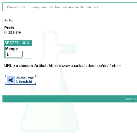
Übersicht
>>
Sonderposten
>>
Nachfüllpaket für ShoulderSink
Art.Nr.
Preis
0,00 EUR
BESTELLUNG
Menge
URL zu diesem Artikel:
https://www.baacklab.de/shop/de/?artnr=
Direkt z