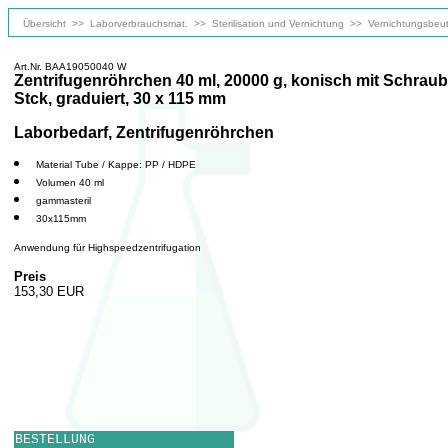
Übersicht
>>
Laborverbrauchsmat.
>>
Sterilisation und Vernichtung
>>
Vernichtungsbeut
Art.Nr. BAA19050040 W
Zentrifugenröhrchen 40 ml, 20000 g, konisch mit Schraubv
Stck, graduiert, 30 x 115 mm
Laborbedarf, Zentrifugenröhrchen
Material Tube / Kappe: PP / HDPE
Volumen 40 ml
gammasteril
30x115mm
Anwendung für Highspeedzentrifugation
Preis
153,30 EUR
BESTELLUNG